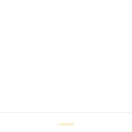
⭐⭐⭐⭐⭐