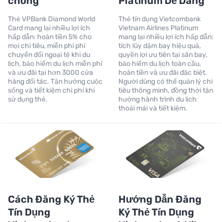
chóng
Platinum Dễ Dàng
Thẻ VPBank Diamond World
Thẻ tín dụng Vietcombank
Card mang lại nhiều lợi ích
Vietnam Airlines Platinum
hấp dẫn: hoàn tiền 5% cho
mang lại nhiều lợi ích hấp dẫn:
mọi chi tiêu, miễn phí phí
tích lũy dặm bay hiệu quả,
chuyển đổi ngoại tệ khi du
quyền lợi ưu tiên tại sân bay,
lịch, bảo hiểm du lịch miễn phí
bảo hiểm du lịch toàn cầu,
và ưu đãi tại hơn 3000 cửa
hoàn tiền và ưu đãi đặc biệt.
hàng đối tác. Tận hưởng cuộc
Người dùng có thể quản lý chi
sống và tiết kiệm chi phí khi
tiêu thông minh, đồng thời tận
sử dụng thẻ.
hưởng hành trình du lịch
thoải mái và tiết kiệm.
Cách Đăng Ký Thẻ
Hướng Dẫn Đăng
Tín Dụng
Ký Thẻ Tín Dụng