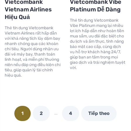
Vietcombank
Vietcombank Vibe
Vietnam Airlines
Platinum Dễ Dàng
Hiệu Quả
Thẻ tín dụng Vietcombank
Vibe Platinum mang lại nhiều
Thẻ tín dụng Vietcombank
lợi ích hấp dẫn như hoàn tiền
Vietnam Airlines rất hấp dẫn
mua sắm, ưu đãi đặc biệt cho
với khả năng tích lũy dặm bay
du lịch và ẩm thực, tính năng
nhanh chóng qua các khoản
bảo mật cao cấp, cùng dịch
chi tiêu. Người dùng nhận ưu
vụ hỗ trợ khách hàng 24/7,
đãi vé máy bay, thanh toán
giúp bạn an tâm trong mọi
linh hoạt, và miễn phí thường
giao dịch và trải nghiệm tuyệt
niên nếu đáp ứng điều kiện chi
vời.
tiêu, giúp quản lý tài chính
hiệu quả.
…
1
2
4
Tiếp theo