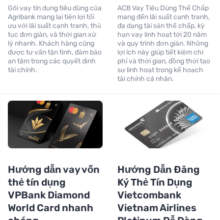
Gói vay tín dụng tiêu dùng của
ACB Vay Tiêu Dùng Thế Chấp
Agribank mang lại tiện lợi tối
mang đến lãi suất cạnh tranh,
ưu với lãi suất cạnh tranh, thủ
đa dạng tài sản thế chấp, kỳ
tục đơn giản, và thời gian xử
hạn vay linh hoạt tới 20 năm
lý nhanh. Khách hàng cũng
và quy trình đơn giản. Những
được tư vấn tận tình, đảm bảo
lợi ích này giúp tiết kiệm chi
an tâm trong các quyết định
phí và thời gian, đồng thời tạo
tài chính.
sự linh hoạt trong kế hoạch
tài chính cá nhân.
Hướng dẫn vay vốn
Hướng Dẫn Đăng
thẻ tín dụng
Ký Thẻ Tín Dụng
VPBank Diamond
Vietcombank
World Card nhanh
Vietnam Airlines