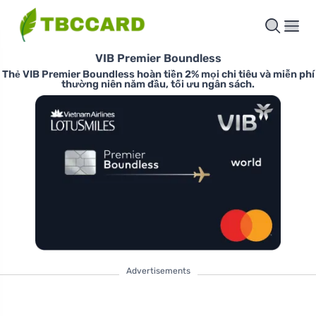
VIB Premier Boundless
Thẻ VIB Premier Boundless hoàn tiền 2% mọi chi tiêu và miễn phí
thường niên năm đầu, tối ưu ngân sách.
Advertisements