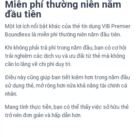
Miễn phí thường niên năm
đầu tiên
Một lợi ích nổi bật khác của thẻ tín dụng VIB Premier
Boundless là miễn phí thường niên năm đầu tiên.
Khi không phải trả phí trong năm đầu, bạn có cơ hội
trải nghiệm các dịch vụ và ưu đãi từ thẻ mà không
cần lo lắng về chi phí duy trì.
Điều này cũng giúp bạn tiết kiệm hơn trong năm đầu
sử dụng thẻ, mở rộng hơn nữa khả năng tài chính cá
nhân.
Mang tính thực tiễn, bạn có thể thấy việc sở hữu thẻ
trở nên đơn giản và hấp dẫn hơn.