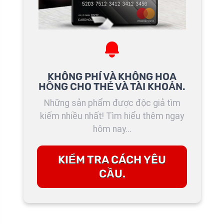
KHÔNG PHÍ VÀ KHÔNG HOA
HỒNG CHO THẺ VÀ TÀI KHOẢN.
Những sản phẩm được độc giả tìm
kiếm nhiều nhất! Tìm hiểu thêm ngay
hôm nay...
KIỂM TRA CÁCH YÊU
CẦU.