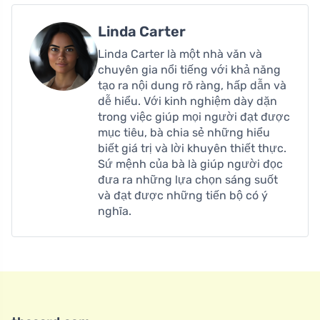
Linda Carter
Linda Carter là một nhà văn và
chuyên gia nổi tiếng với khả năng
tạo ra nội dung rõ ràng, hấp dẫn và
dễ hiểu. Với kinh nghiệm dày dặn
trong việc giúp mọi người đạt được
mục tiêu, bà chia sẻ những hiểu
biết giá trị và lời khuyên thiết thực.
Sứ mệnh của bà là giúp người đọc
đưa ra những lựa chọn sáng suốt
và đạt được những tiến bộ có ý
nghĩa.