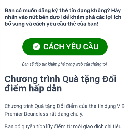
Bạn có muốn đăng ký thẻ tín dụng không? Hãy
nhấn vào nút bên dưới để khám phá các lợi ích
bổ sung và cách yêu cầu thẻ của bạn!
CÁCH YÊU CẦU
Bạn sẽ tiếp tục khám phá trang web của chúng tôi.
Chương trình Quà tặng Đổi
điểm hấp dẫn
Chương trình Quà tặng Đổi điểm của thẻ tín dụng VIB
Premier Boundless rất đáng chú ý.
Bạn có quyền tích lũy điểm từ mỗi giao dịch chi tiêu