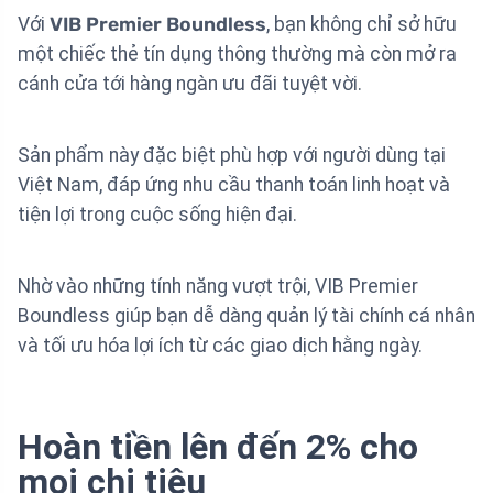
Với
VIB Premier Boundless
, bạn không chỉ sở hữu
một chiếc thẻ tín dụng thông thường mà còn mở ra
cánh cửa tới hàng ngàn ưu đãi tuyệt vời.
Sản phẩm này đặc biệt phù hợp với người dùng tại
Việt Nam, đáp ứng nhu cầu thanh toán linh hoạt và
tiện lợi trong cuộc sống hiện đại.
Nhờ vào những tính năng vượt trội, VIB Premier
Boundless giúp bạn dễ dàng quản lý tài chính cá nhân
và tối ưu hóa lợi ích từ các giao dịch hằng ngày.
Hoàn tiền lên đến 2% cho
mọi chi tiêu