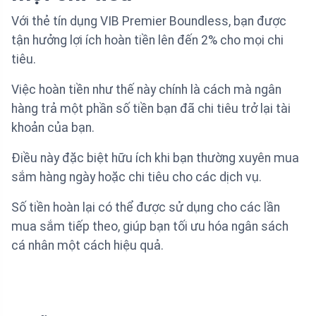
Với thẻ tín dụng VIB Premier Boundless, bạn được
tận hưởng lợi ích hoàn tiền lên đến 2% cho mọi chi
tiêu.
Việc hoàn tiền như thế này chính là cách mà ngân
hàng trả một phần số tiền bạn đã chi tiêu trở lại tài
khoản của bạn.
Điều này đặc biệt hữu ích khi bạn thường xuyên mua
sắm hàng ngày hoặc chi tiêu cho các dịch vụ.
Số tiền hoàn lại có thể được sử dụng cho các lần
mua sắm tiếp theo, giúp bạn tối ưu hóa ngân sách
cá nhân một cách hiệu quả.