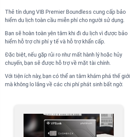
Thẻ tín dụng VIB Premier Boundless cung cấp bảo
hiểm du lịch toàn cầu miễn phí cho người sử dụng.
Bạn sẽ hoàn toàn yên tâm khi đi du lịch vì được bảo
hiểm hỗ trợ chi phí y tế và hỗ trợ khẩn cấp.
Đặc biệt, nếu gặp rủi ro như mất hành lý hoặc hủy
chuyến, bạn sẽ được hỗ trợ về mặt tài chính.
Với tiện ích này, bạn có thể an tâm khám phá thế giới
mà không lo lắng về các chi phí phát sinh bất ngờ.