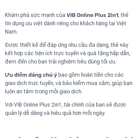
Khám phá sức mạnh của
VIB Online Plus 2in1
, thẻ
tín dụng ưu việt dành riêng cho khách hàng tại Việt
Nam.
Được thiết kế để đáp ứng nhu cầu đa dạng, thẻ này
kết hợp các tiện ích trực tuyến và quà tặng hấp dẫn,
đem đến cho bạn trải nghiệm tiêu dùng tối ưu.
Ưu điểm đáng chú ý
bao gồm hoàn tiền cho các
giao dịch trực tuyến, và bảo hiểm mua sắm, giúp bạn
luôn an tâm trong mỗi giao dịch.
Với VIB Online Plus 2in1, tài chính của bạn sẽ được
quản lý dễ dàng và hiệu quả hơn mỗi ngày.