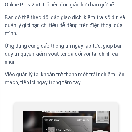
Online Plus 2in1 trở nên đơn giản hơn bao giờ hết.
Bạn có thể theo dõi các giao dịch, kiểm tra số dư, và
quản lý giới hạn chi tiêu dễ dàng trên điện thoại của
mình.
Ứng dụng cung cấp thông tin ngay lập tức, giúp bạn
duy trì quyền kiểm soát tối đa đối với tài chính cá
nhân.
Việc quản lý tài khoản trở thành một trải nghiệm liền
mạch, tiện lợi ngay trong tầm tay.