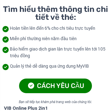
Tìm hiểu thêm thông tin chi
tiết về thẻ:
Hoàn tiền lên đến 6% cho chi tiêu trực tuyến
Miễn phí thường niên năm đầu tiên
Bảo hiểm giao dịch gian lận trực tuyến lên tới 105
triệu đồng
Quản lý thẻ dễ dàng qua ứng dụng MyVIB
CÁCH YÊU CẦU
Bạn sẽ tiếp tục khám phá trang web của chúng tôi.
VIB Online Plus 2in1