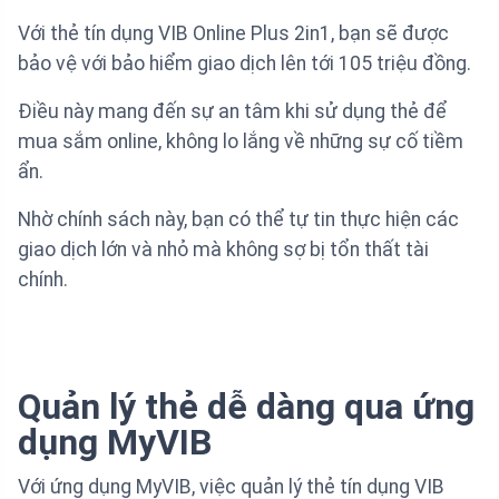
Với thẻ tín dụng VIB Online Plus 2in1, bạn sẽ được
bảo vệ với bảo hiểm giao dịch lên tới 105 triệu đồng.
Điều này mang đến sự an tâm khi sử dụng thẻ để
mua sắm online, không lo lắng về những sự cố tiềm
ẩn.
Nhờ chính sách này, bạn có thể tự tin thực hiện các
giao dịch lớn và nhỏ mà không sợ bị tổn thất tài
chính.
Quản lý thẻ dễ dàng qua ứng
dụng MyVIB
Với ứng dụng MyVIB, việc quản lý thẻ tín dụng VIB