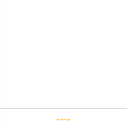
⭐⭐⭐⭐⭐