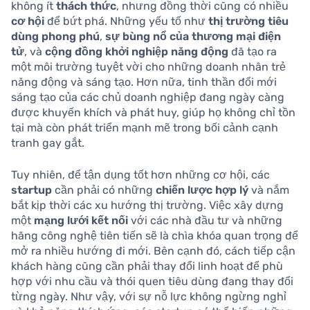
không ít
thách thức
, nhưng đồng thời cũng có nhiều
cơ hội
để bứt phá. Những yếu tố như
thị trường tiêu
dùng phong phú
,
sự bùng nổ của thương mại điện
tử
, và
cộng đồng khởi nghiệp năng động
đã tạo ra
một môi trường tuyệt vời cho những doanh nhân trẻ
năng động và sáng tạo. Hơn nữa, tinh thần đổi mới
sáng tạo của các chủ doanh nghiệp đang ngày càng
được khuyến khích và phát huy, giúp họ không chỉ tồn
tại mà còn phát triển mạnh mẽ trong bối cảnh cạnh
tranh gay gắt.
Tuy nhiên, để tận dụng tốt hơn những cơ hội, các
startup
cần phải có những
chiến lược hợp lý
và nắm
bắt kịp thời các xu hướng thị trường. Việc xây dựng
một
mạng lưới kết nối
với các nhà đầu tư và những
hãng công nghệ tiên tiến sẽ là chìa khóa quan trọng để
mở ra nhiều hướng đi mới. Bên cạnh đó, cách tiếp cận
khách hàng cũng cần phải thay đổi linh hoạt để phù
hợp với nhu cầu và thói quen tiêu dùng đang thay đổi
từng ngày. Như vậy, với sự nỗ lực không ngừng nghỉ