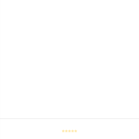
⭐⭐⭐⭐⭐