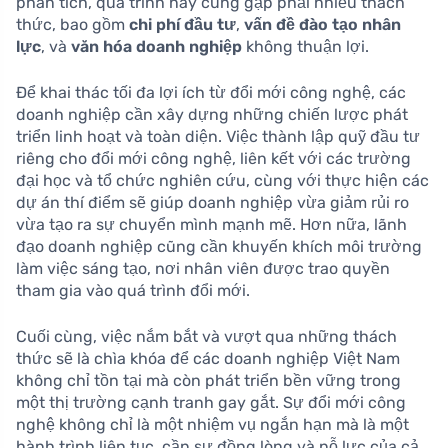
phân tích, quá trình này cũng gặp phải nhiều thách
thức, bao gồm
chi phí đầu tư
,
vấn đề đào tạo nhân
lực
, và
văn hóa doanh nghiệp
không thuận lợi.
Để khai thác tối đa lợi ích từ đổi mới công nghệ, các
doanh nghiệp cần xây dựng những chiến lược phát
triển linh hoạt và toàn diện. Việc thành lập quỹ đầu tư
riêng cho đổi mới công nghệ, liên kết với các trường
đại học và tổ chức nghiên cứu, cùng với thực hiện các
dự án thí điểm sẽ giúp doanh nghiệp vừa giảm rủi ro
vừa tạo ra sự chuyển mình mạnh mẽ. Hơn nữa, lãnh
đạo doanh nghiệp cũng cần khuyến khích môi trường
làm việc sáng tạo, nơi nhân viên được trao quyền
tham gia vào quá trình đổi mới.
Cuối cùng, việc nắm bắt và vượt qua những thách
thức sẽ là chìa khóa để các doanh nghiệp Việt Nam
không chỉ tồn tại mà còn phát triển bền vững trong
một thị trường cạnh tranh gay gắt. Sự đổi mới công
nghệ không chỉ là một nhiệm vụ ngắn hạn mà là một
hành trình liên tục, cần sự đồng lòng và nỗ lực của cả