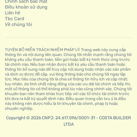
Chính sách bảo mật
Điều khoản sử dụng
Liên hệ
Tbc Card
Về chúng tôi
TUYÊN BỐ MIỄN TRÁCH NHIỆM PHÁP LÝ: Trang web này cung cấp
thông tin và nội dung liên quan. Chúng tôi nhấn mạnh rằng chúng tôi
không yêu cầu thanh toán, tiền gửi hoặc bất kỳ hình thức ứng trước
tài chính nào. Nếu bạn nhận được bất kỳ yêu cầu thanh toán hoặc
thông tin bổ sung nào để truy cập nội dung hoặc nhận các sản phẩm
và dịch vụ được đề cập, vui lòng thông báo cho chúng tôi ngay lập
tức. Mục tiêu của chúng tôi là chia sẻ thông tin hữu ích và cập nhật;
tuy nhiên, do tính chất năng động của các ưu đãi tài chính và tiếp thị,
một số thông tin có thể không phải lúc nào cũng chính xác. Chúng tôi
khuyên bạn nên tham khảo trực tiếp với các tổ chức tài chính trước
khi đưa ra bất kỳ quyết định nào. Điều quan trọng cần lưu ý là điều
này không nên được hiểu là lời khuyên tài chính, pháp lý hoặc
chuyên nghiệp.
Copyright © 2026 CNPJ: 24.617.596/0001-31 - COSTA BUILDER
LTDA