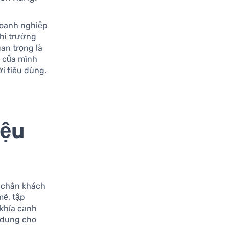
 doanh nghiệp
thị trường
an trọng là
c của mình
i tiêu dùng.
iệu
ữ chân khách
ẽ, tập
 khía cạnh
 dung cho