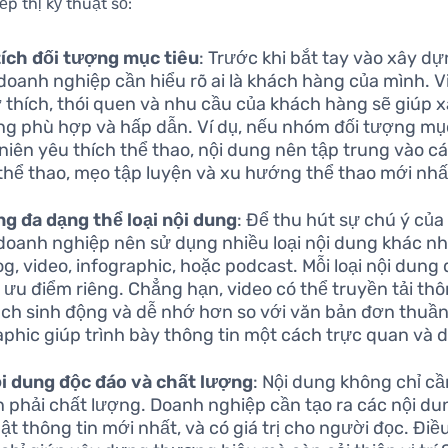
ếp thị kỹ thuật số:
ích đối tượng mục tiêu
: Trước khi bắt tay vào xây dự
doanh nghiệp cần hiểu rõ ai là khách hàng của mình. V
 thích, thói quen và nhu cầu của khách hàng sẽ giúp 
ng phù hợp và hấp dẫn. Ví dụ, nếu nhóm đối tượng mục
niên yêu thích thể thao, nội dung nên tập trung vào c
hể thao, mẹo tập luyện và xu hướng thể thao mới nhấ
g đa dạng thể loại nội dung
: Để thu hút sự chú ý củ
doanh nghiệp nên sử dụng nhiều loại nội dung khác n
log, video, infographic, hoặc podcast. Mỗi loại nội dung
ưu điểm riêng. Chẳng hạn, video có thể truyền tải thô
ch sinh động và dễ nhớ hơn so với văn bản đơn thuần,
aphic giúp trình bày thông tin một cách trực quan và d
i dung độc đáo và chất lượng
: Nội dung không chỉ c
 phải chất lượng. Doanh nghiệp cần tạo ra các nội du
ật thông tin mới nhất, và có giá trị cho người đọc. Điề