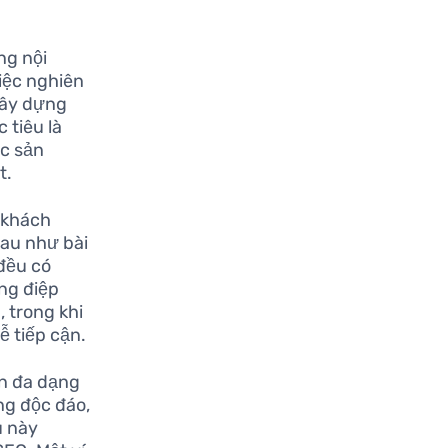
ng nội
iệc nghiên
xây dựng
 tiêu là
ác sản
t.
a khách
hau như bài
 đều có
ng điệp
 trong khi
ễ tiếp cận.
ần đa dạng
ng độc đáo,
u này