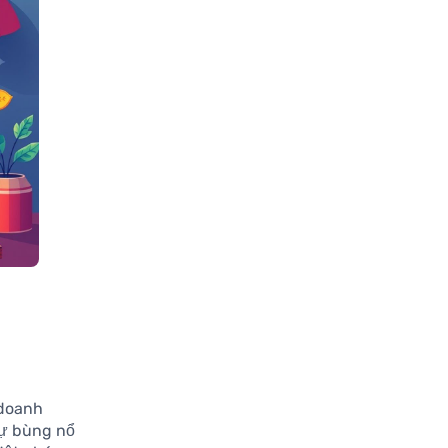
 doanh
ự bùng nổ