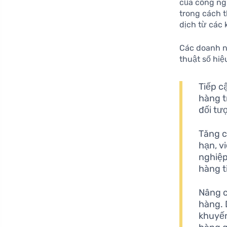
của công ngh
trong cách 
dịch từ các 
Các doanh ng
thuật số hiệ
Tiếp c
hàng t
đối tư
Tăng c
hạn, v
nghiệp
hàng t
Nâng c
hàng. 
khuyến