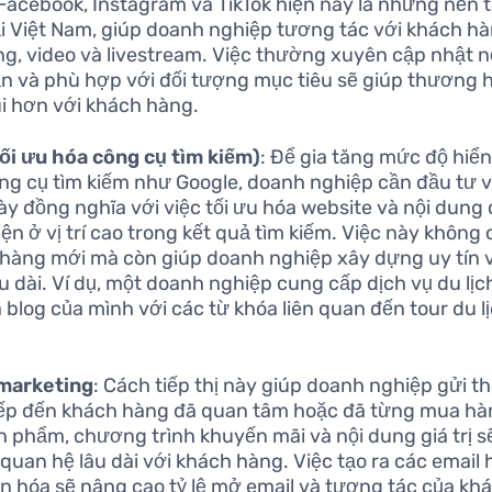
Facebook, Instagram và TikTok hiện nay là những nền 
ại Việt Nam, giúp doanh nghiệp tương tác với khách h
ng, video và livestream. Việc thường xuyên cập nhật 
n và phù hợp với đối tượng mục tiêu sẽ giúp thương h
i hơn với khách hàng.
ối ưu hóa công cụ tìm kiếm)
: Để gia tăng mức độ hiển
ng cụ tìm kiếm như Google, doanh nghiệp cần đầu tư 
ày đồng nghĩa với việc tối ưu hóa website và nội dung 
iện ở vị trí cao trong kết quả tìm kiếm. Việc này không 
hàng mới mà còn giúp doanh nghiệp xây dựng uy tín
âu dài. Ví dụ, một doanh nghiệp cung cấp dịch vụ du lịch
 blog của mình với các từ khóa liên quan đến tour du lị
 marketing
: Cách tiếp thị này giúp doanh nghiệp gửi th
iếp đến khách hàng đã quan tâm hoặc đã từng mua hàn
n phẩm, chương trình khuyến mãi và nội dung giá trị s
i quan hệ lâu dài với khách hàng. Việc tạo ra các email
n hóa sẽ nâng cao tỷ lệ mở email và tương tác của kh