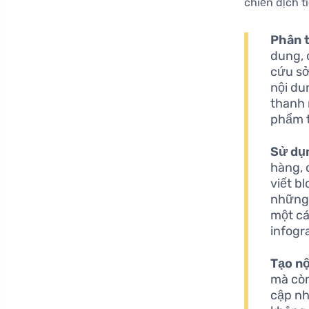
chiến dịch ti
Phân t
dung, 
cứu sở
nội du
thanh 
phẩm t
Sử dụn
hàng, 
viết b
những 
một cá
infogr
Tạo nộ
mà còn
cập nh