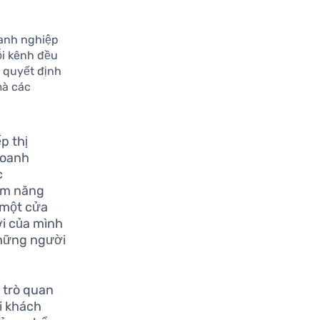
oanh nghiệp
ỗi kênh đều
ố quyết định
mà các
p thị
doanh
c
ềm năng
, một cửa
ới của mình
những người
 trò quan
i khách