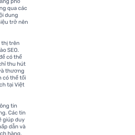
tảng phổ
àng qua các
nội dung
iệu trở nên
 thị trên
vào SEO.
để có thể
chỉ thu hút
 và thương
 có thể tối
ch tại Việt
ông tin
g. Các tin
ẽ giúp duy
 hấp dẫn và
ách hàng.