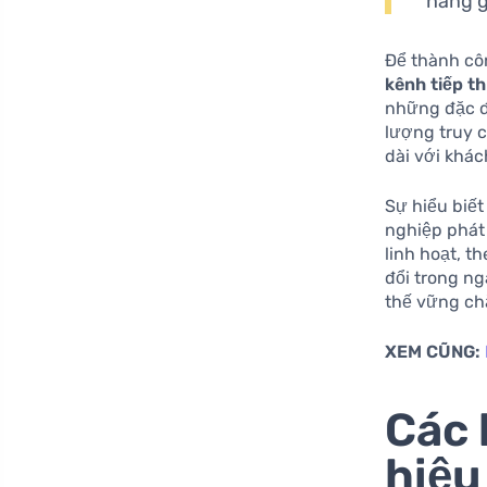
hàng g
Để thành côn
kênh tiếp th
những đặc đi
lượng truy c
dài với khác
Sự hiểu biết
nghiệp phát
linh hoạt, t
đổi trong n
thế vững ch
XEM CŨNG:
Các 
hiệu