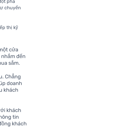
đột phá
 sự chuyển
ếp thị kỹ
 một cửa
ể nhắm đến
 mua sắm.
ệu. Chẳng
giúp doanh
ều khách
với khách
hông tin
 đồng khách