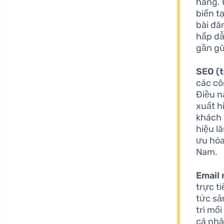
hàng. 
biến t
bài đă
hấp dẫ
gần gũ
SEO (t
các cô
Điều n
xuất h
khách 
hiệu l
ưu hóa
Nam.
Email
trực t
tức sả
trì mố
cá nhâ