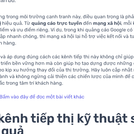
ắn bó.
g trong môi trường cạnh tranh này, điều quan trọng là phải
ị
hiệu quả. Từ
quảng cáo trực tuyến
đến
mạng xã hội
, mỗi
ểm và ưu điểm riêng. Ví dụ, trong khi quảng cáo Google có 
ập nhanh chóng, thì mạng xã hội lại hỗ trợ việc kết nối và t
h hàng.
 và áp dụng đúng cách các kênh tiếp thị này không chỉ giú
 triển bền vững hơn mà còn giúp họ tạo dựng được những 
heo kịp xu hướng thay đổi của thị trường. Hãy luôn cập nhậ
gành và không ngừng cải thiện các chiến lược của mình để 
ắc trong tâm trí khách hàng.
Bấm vào đây để đọc một bài viết khác
kênh tiếp thị kỹ thuật 
 quả