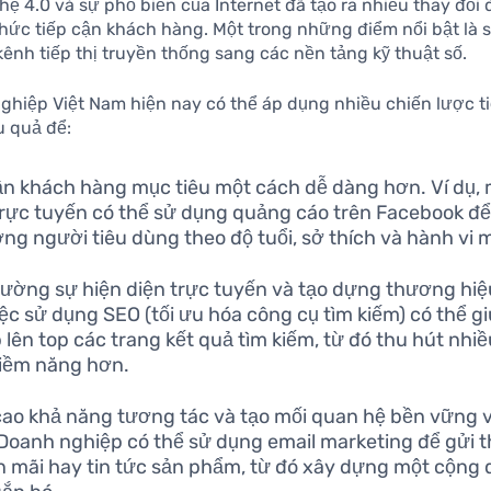
ệ 4.0 và sự phổ biến của Internet đã tạo ra nhiều thay đổi 
thức tiếp cận khách hàng. Một trong những điểm nổi bật là
kênh tiếp thị truyền thống sang các nền tảng kỹ thuật số.
hiệp Việt Nam hiện nay có thể áp dụng nhiều chiến lược ti
u quả để:
ận khách hàng mục tiêu một cách dễ dàng hơn. Ví dụ,
rực tuyến có thể sử dụng quảng cáo trên Facebook đ
ợng người tiêu dùng theo độ tuổi, sở thích và hành vi
ường sự hiện diện trực tuyến và tạo dựng thương hi
iệc sử dụng SEO (tối ưu hóa công cụ tìm kiếm) có thể 
 lên top các trang kết quả tìm kiếm, từ đó thu hút nhi
iềm năng hơn.
ao khả năng tương tác và tạo mối quan hệ bền vững 
Doanh nghiệp có thể sử dụng email marketing để gửi t
 mãi hay tin tức sản phẩm, từ đó xây dựng một cộng