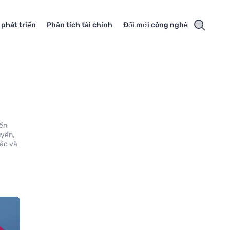
 phát triển
Phân tích tài chính
Đổi mới công nghệ
iển
uyến,
tác và