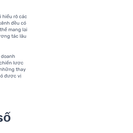
 hiểu rõ các
 kênh đều có
thể mang lại
ương tác lâu
p doanh
chiến lược
t những thay
có được vị
số