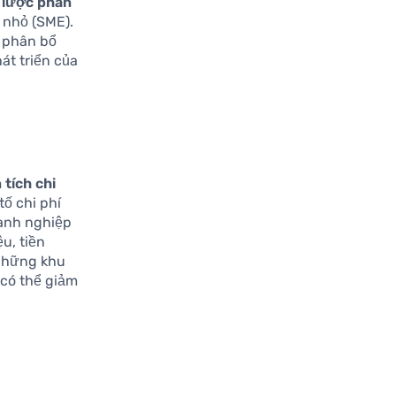
 lược phân
 nhỏ (SME).
à phân bổ
át triển của
 tích chi
tố chi phí
oanh nghiệp
u, tiền
 những khu
 có thể giảm