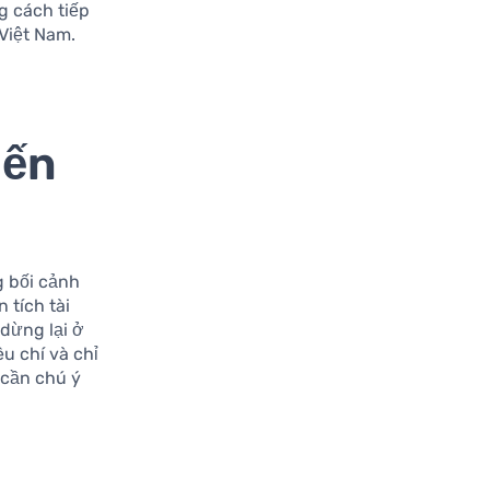
g cách tiếp
Việt Nam.
iến
g bối cảnh
 tích tài
 dừng lại ở
êu chí và chỉ
 cần chú ý