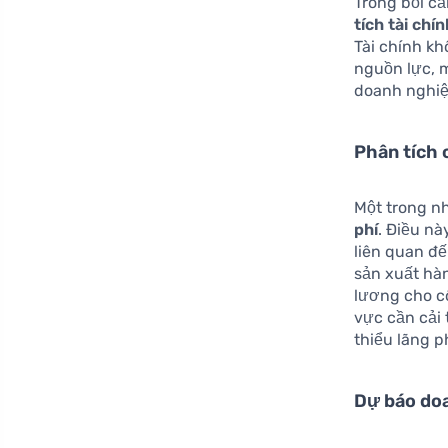
Trong bối cả
tích tài chí
Tài chính k
nguồn lực, m
doanh nghiệ
Phân tích 
Một trong n
phí
. Điều nà
liên quan đế
sản xuất hàn
lương cho c
vực cần cải 
thiểu lãng 
Dự báo do