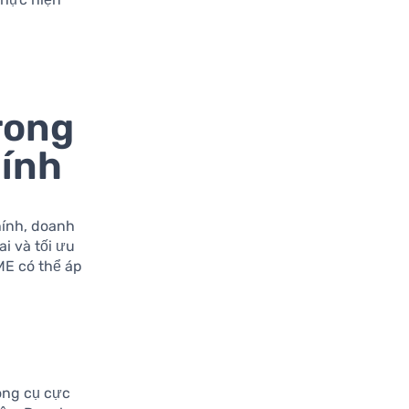
rong
hính
hính, doanh
ai và tối ưu
ME có thể áp
ông cụ cực