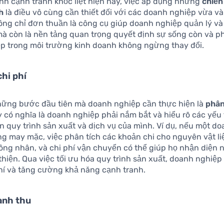
nh cạnh tranh khốc liệt hiện nay, việc áp dụng những
chiến
nh
là điều vô cùng cần thiết đối với các doanh nghiệp vừa và
hông chỉ đơn thuần là công cụ giúp doanh nghiệp quản lý v
à còn là nền tảng quan trọng quyết định sự sống còn và ph
p trong môi trường kinh doanh không ngừng thay đổi.
chi phí
hững bước đầu tiên mà doanh nghiệp cần thực hiện là
phân
y có nghĩa là doanh nghiệp phải nắm bắt và hiểu rõ các yếu 
n quy trình sản xuất và dịch vụ của mình. Ví dụ, nếu một d
g may mặc, việc phân tích các khoản chi cho nguyên vật liệ
ông nhân, và chi phí vận chuyển có thể giúp họ nhận diện
thiện. Qua việc tối ưu hóa quy trình sản xuất, doanh nghiệp
phí và tăng cường khả năng cạnh tranh.
anh thu