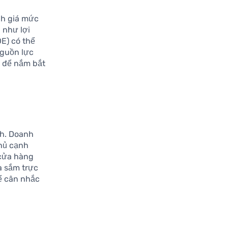
ánh giá mức
 như lợi
OE) có thể
nguồn lực
n để nắm bắt
nh. Doanh
thủ cạnh
 cửa hàng
a sắm trực
hể cân nhắc