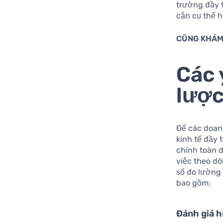
trường đầy t
cận cụ thể 
CŨNG KHÁM
Các 
lược
Để các doan
kinh tế đầy 
chính toàn d
việc theo dõ
số đo lường 
bao gồm:
Đánh giá h