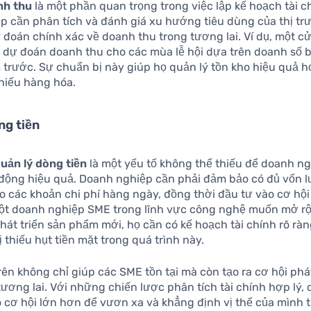
nh thu
là một phần quan trọng trong việc lập kế hoạch tài c
p cần phân tích và đánh giá xu hướng tiêu dùng của thị t
 đoán chính xác về doanh thu trong tương lai. Ví dụ, một c
 dự đoán doanh thu cho các mùa lễ hội dựa trên doanh số 
 trước. Sự chuẩn bị này giúp họ quản lý tồn kho hiệu quả 
 thiếu hàng hóa.
ng tiền
uản lý dòng tiền
là một yếu tố không thể thiếu để doanh ng
t động hiệu quả. Doanh nghiệp cần phải đảm bảo có đủ vốn 
ho các khoản chi phí hàng ngày, đồng thời đầu tư vào cơ hội 
một doanh nghiệp SME trong lĩnh vực công nghệ muốn mở r
hát triển sản phẩm mới, họ cần có kế hoạch tài chính rõ rà
 thiếu hụt tiền mặt trong quá trình này.
rên không chỉ giúp các SME tồn tại mà còn tạo ra cơ hội phá
ương lai. Với những chiến lược phân tích tài chính hợp lý,
 cơ hội lớn hơn để vươn xa và khẳng định vị thế của mình t