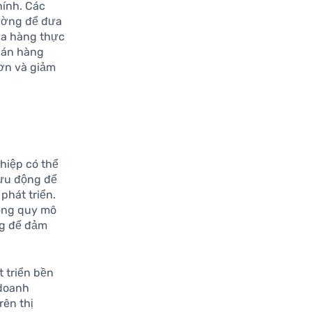
hính. Các
rường để đưa
ửa hàng thực
bán hàng
hơn và giảm
hiệp có thể
lưu động để
phát triển.
ộng quy mô
ng để đảm
t triển bền
 doanh
rên thị