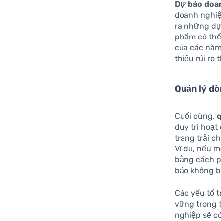
Dự báo doa
doanh nghiệ
ra những dự
phẩm có thể
của các năm
thiểu rủi ro
Quản lý dò
Cuối cùng,
q
duy trì hoạ
trang trải c
Ví dụ, nếu 
bằng cách p
bảo không bị
Các yếu tố t
vững trong t
nghiệp sẽ có