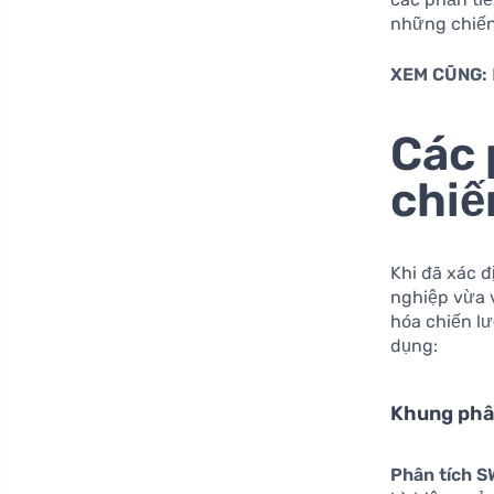
những chiến
XEM CŨNG:
Các 
chiế
Khi đã xác đ
nghiệp vừa 
hóa chiến l
dụng:
Khung phâ
Phân tích 