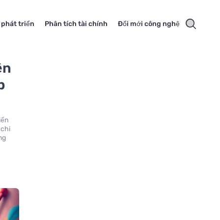
 phát triển
Phân tích tài chính
Đổi mới công nghệ
ền
p
iến
 chi
ng