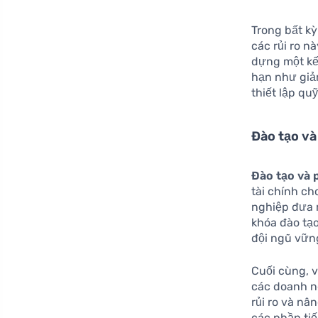
Trong bất k
các rủi ro n
dựng một kế
hạn như giả
thiết lập qu
Đào tạo và
Đào tạo và 
tài chính ch
nghiệp đưa 
khóa đào tạo
đội ngũ vữn
Cuối cùng, v
các doanh n
rủi ro và nâ
các phần ti