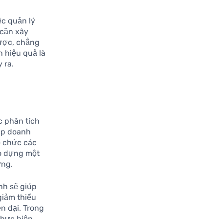
iệc quản lý
 cần xây
ược, chẳng
 hiệu quả là
 ra.
c phân tích
iúp doanh
ổ chức các
ạo dựng một
ờng.
nh sẽ giúp
giảm thiểu
n đại. Trong
thực hiện