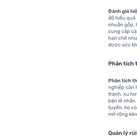
Đánh giá hi
độ hiệu quả 
nhuận gộp, l
cung cấp cái
hạn chế như
được sức kh
Phân tích 
Phân tích t
nghiệp cần h
tranh, xu h
bán lẻ nhận
tuyến, họ có
mở rộng kên
Quản lý rủi