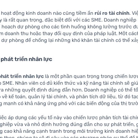
ỳ hoạt động kinh doanh nào cũng tiềm ẩn
rủi ro tài chính
. V
ày là rất quan trọng, đặc biệt đối với các SME. Doanh nghiệp
 hoạch dự phòng cho các tình huống không lường trước đ
m doanh thu hoặc thay đổi quy định của pháp luật. Một cách
ỹ dự phòng để chống lại những khó khăn tài chính có thể xảy
 phát triển nhân lực
phát triển nhân lực
là một phần quan trọng trong chiến lượ
o SME. Nhân viên có đủ kiến thức và kỹ năng tài chính sẽ g
ra những quyết định đúng đắn hơn. Doanh nghiệp có thể t
 về kế toán, quản lý tài chính, và phân tích dữ liệu, từ đó t
g mạnh có khả năng ứng phó với các biến động của thị trư
iệc áp dụng các yếu tố này vào chiến lược phân tích tài chí
ghiệp vừa và nhỏ định hướng đúng đắn cho sự phát triển, 
ng cao khả năng cạnh tranh trong môi trường kinh doanh hiệ
ếp theo, chúng ta sẽ đi sâu vào các phương pháp cụ thể để 