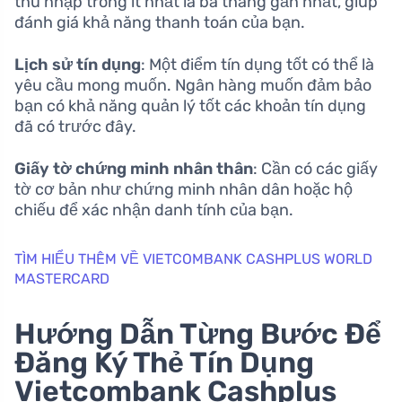
thu nhập trong ít nhất là ba tháng gần nhất, giúp
đánh giá khả năng thanh toán của bạn.
Lịch sử tín dụng
: Một điểm tín dụng tốt có thể là
yêu cầu mong muốn. Ngân hàng muốn đảm bảo
bạn có khả năng quản lý tốt các khoản tín dụng
đã có trước đây.
Giấy tờ chứng minh nhân thân
: Cần có các giấy
tờ cơ bản như chứng minh nhân dân hoặc hộ
chiếu để xác nhận danh tính của bạn.
TÌM HIỂU THÊM VỀ VIETCOMBANK CASHPLUS WORLD
MASTERCARD
Hướng Dẫn Từng Bước Để
Đăng Ký Thẻ Tín Dụng
Vietcombank Cashplus