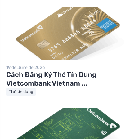
19 de June de 2026
Cách Đăng Ký Thẻ Tín Dụng
Vietcombank Vietnam ...
Thẻ tín dụng