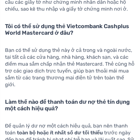
cầu các giấy tờ như chứng minh nhân dân hoặc hộ
chiếu, sao kê thu nhập và giấy tờ chứng minh nơi ở.
Tôi có thể sử dụng thẻ Vietcombank Cashplus
World Mastercard ở đâu?
Bạn có thể sử dụng thẻ này ở cả trong và ngoài nước,
tại tất cả các cửa hàng, nhà hàng, khách sạn, và các
điểm mua sắm chấp nhận thẻ Mastercard. Thẻ cũng hỗ
trợ các giao dịch trực tuyến, giúp bạn thoải mái mua
sắm từ các trang thương mại điện tử trên toàn thế
giới.
Làm thế nào để thanh toán dư nợ thẻ tín dụng
một cách hiệu quả?
Để quản lý dư nợ một cách hiệu quả, bạn nên thanh
toán
toàn bộ hoặc ít nhất số dư tối thiểu
trước ngày
đến hạn để tránh bị phạt phí trễ hạn và lãi suất cao. Sử