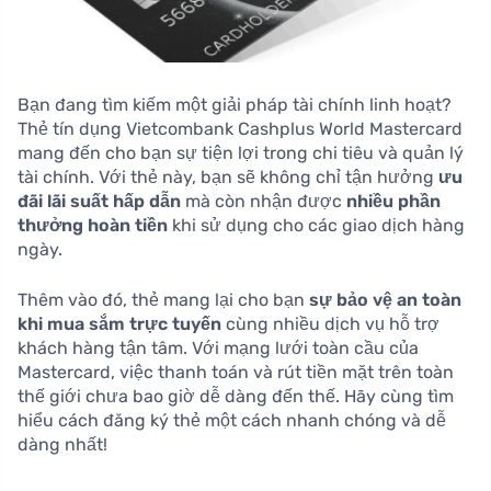
Bạn đang tìm kiếm một giải pháp tài chính linh hoạt?
Thẻ tín dụng Vietcombank Cashplus World Mastercard
mang đến cho bạn sự tiện lợi trong chi tiêu và quản lý
tài chính. Với thẻ này, bạn sẽ không chỉ tận hưởng
ưu
đãi lãi suất hấp dẫn
mà còn nhận được
nhiều phần
thưởng hoàn tiền
khi sử dụng cho các giao dịch hàng
ngày.
Thêm vào đó, thẻ mang lại cho bạn
sự bảo vệ an toàn
khi mua sắm trực tuyến
cùng nhiều dịch vụ hỗ trợ
khách hàng tận tâm. Với mạng lưới toàn cầu của
Mastercard, việc thanh toán và rút tiền mặt trên toàn
thế giới chưa bao giờ dễ dàng đến thế. Hãy cùng tìm
hiểu cách đăng ký thẻ một cách nhanh chóng và dễ
dàng nhất!