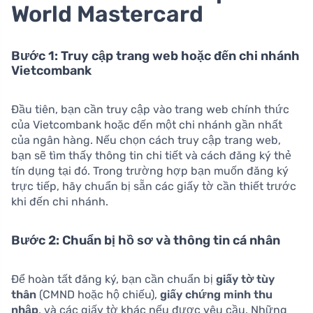
World Mastercard
Bước 1: Truy cập trang web hoặc đến chi nhánh
Vietcombank
Đầu tiên, bạn cần truy cập vào trang web chính thức
của Vietcombank hoặc đến một chi nhánh gần nhất
của ngân hàng. Nếu chọn cách truy cập trang web,
bạn sẽ tìm thấy thông tin chi tiết và cách đăng ký thẻ
tín dụng tại đó. Trong trường hợp bạn muốn đăng ký
trực tiếp, hãy chuẩn bị sẵn các giấy tờ cần thiết trước
khi đến chi nhánh.
Bước 2: Chuẩn bị hồ sơ và thông tin cá nhân
Để hoàn tất đăng ký, bạn cần chuẩn bị
giấy tờ tùy
thân
(CMND hoặc hộ chiếu),
giấy chứng minh thu
nhập
, và các giấy tờ khác nếu được yêu cầu. Những