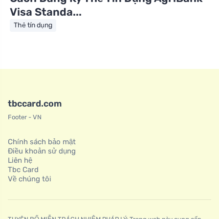
Visa Standa...
Thẻ tín dụng
tbccard.com
Footer - VN
Chính sách bảo mật
Điều khoản sử dụng
Liên hệ
Tbc Card
Về chúng tôi