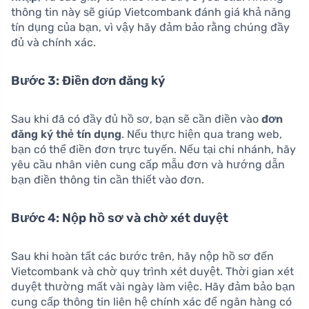
thông tin này sẽ giúp Vietcombank đánh giá khả năng
tín dụng của bạn, vì vậy hãy đảm bảo rằng chúng đầy
đủ và chính xác.
Bước 3: Điền đơn đăng ký
Sau khi đã có đầy đủ hồ sơ, bạn sẽ cần điền vào
đơn
đăng ký thẻ tín dụng
. Nếu thực hiện qua trang web,
bạn có thể điền đơn trực tuyến. Nếu tại chi nhánh, hãy
yêu cầu nhân viên cung cấp mẫu đơn và hướng dẫn
bạn điền thông tin cần thiết vào đơn.
Bước 4: Nộp hồ sơ và chờ xét duyệt
Sau khi hoàn tất các bước trên, hãy nộp hồ sơ đến
Vietcombank và chờ quy trình xét duyệt. Thời gian xét
duyệt thường mất vài ngày làm việc. Hãy đảm bảo bạn
cung cấp thông tin liên hệ chính xác để ngân hàng có