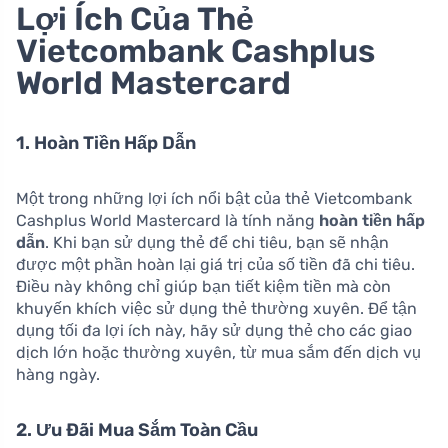
Lợi Ích Của Thẻ
Vietcombank Cashplus
World Mastercard
1. Hoàn Tiền Hấp Dẫn
Một trong những lợi ích nổi bật của thẻ Vietcombank
Cashplus World Mastercard là tính năng
hoàn tiền hấp
dẫn
. Khi bạn sử dụng thẻ để chi tiêu, bạn sẽ nhận
được một phần hoàn lại giá trị của số tiền đã chi tiêu.
Điều này không chỉ giúp bạn tiết kiệm tiền mà còn
khuyến khích việc sử dụng thẻ thường xuyên. Để tận
dụng tối đa lợi ích này, hãy sử dụng thẻ cho các giao
dịch lớn hoặc thường xuyên, từ mua sắm đến dịch vụ
hàng ngày.
2. Ưu Đãi Mua Sắm Toàn Cầu